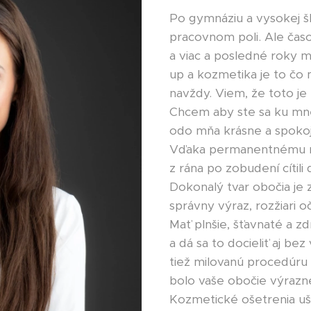
Po gymnáziu a vysokej š
pracovnom poli. Ale časo
a viac a posledné roky 
up a kozmetika je to čo
navždy. Viem, že toto je
Chcem aby ste sa ku mne 
odo mňa krásne a spokoj
Vďaka permanentnému ma
z rána po zobudení cítili
Dokonalý tvar obočia je 
správny výraz, rozžiari 
Mať plnšie, šťavnaté a z
a dá sa to docieliť aj b
tiež milovanú procedúru
bolo vaše obočie výrazne
Kozmetické ošetrenia uši