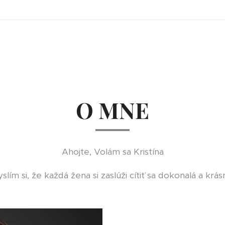
O MNE
Ahojte, Volám sa Kristína
slím si, že každá žena si zaslúži cítiť sa dokonalá a krás