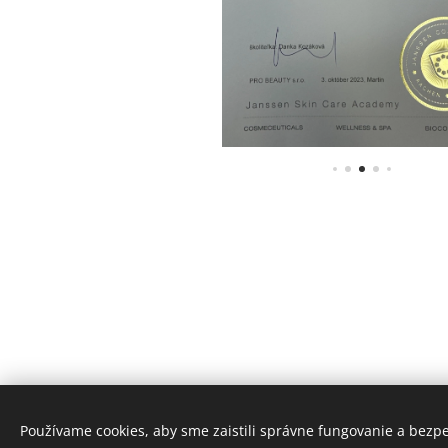
Používame cookies, aby sme zaistili správne fungovanie a bezp
KristinaArt