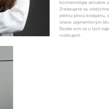
kozmetológie aktuálne po
Zrelaxujete sa, oddýchne
pleťou plnou kolagénu, 
únave, pigmentovým škvr
Školila som sa u tých naj
rozširujem.