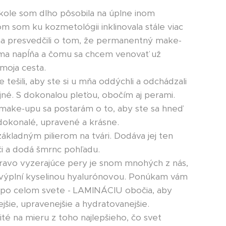
kole som dlho pôsobila na úplne inom
m som ku kozmetológii inklinovala stále viac
ma presvedčili o tom, že permanentný make-
 ma napĺňa a čomu sa chcem venovať už
 moja cesta.
tešili, aby ste si u mňa oddýchli a odchádzali
né. S dokonalou pleťou, obočím aj perami.
ke-upu sa postarám o to, aby ste sa hneď
 dokonalé, upravené a krásne.
základným pilierom na tvári. Dodáva jej ten
oči a dodá šmrnc pohľadu.
dravo vyzerajúce pery je snom mnohých z nás,
ez výplní kyselinou hyalurónovou. Ponúkam vám
 po celom svete - LAMINÁCIU obočia, aby
jšie, upravenejšie a hydratovanejšie.
té na mieru z toho najlepšieho, čo svet