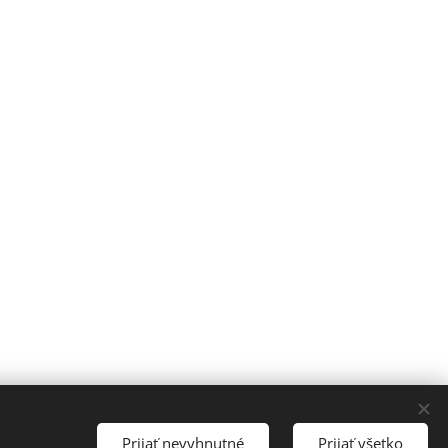
Vytvorené službou
Webnode
Cookies
Prijať nevyhnutné
Prijať všetko