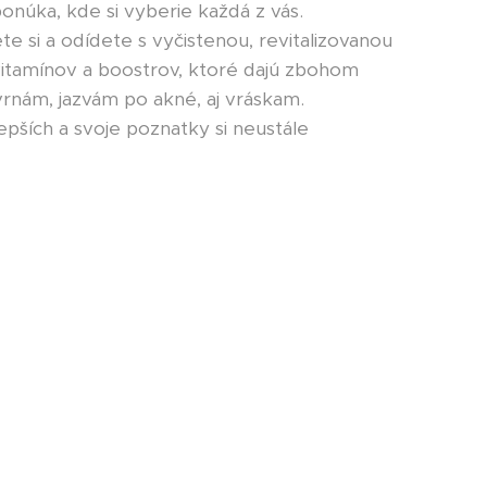
núka, kde si vyberie každá z vás.
te si a odídete s vyčistenou, revitalizovanou
vitamínov a boostrov, ktoré dajú zbohom
nám, jazvám po akné, aj vráskam.
lepších a svoje poznatky si neustále